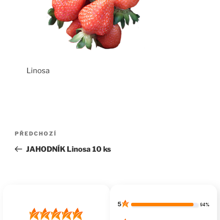
Linosa
Navigace
Předchozí
PŘEDCHOZÍ
pro
příspěvek
JAHODNÍK Linosa 10 ks
příspěvek
5
94%