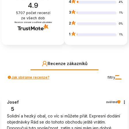
4
4%
4.9
3
5707
počet recenzí
1%
ze všech dob
Recenze získané a ověřené uživatelem
2
0%
1
1%
Recenze zákazníků
Jak sbíráme recenze?
filtry
Josef
ověřené
5
Solidní a hezký obal, co víc si můžete přát. Expresní dodání
objednávky Rád se do tohoto obchodu ještě vrátím.
Doporučuji tuto společnost, zatím s nimi mám jen dobré