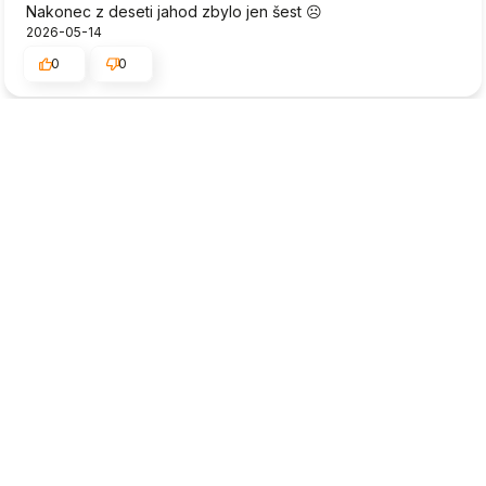
Nakonec z deseti jahod zbylo jen šest ☹️
2026-05-14
0
0
Věra
ověřené
5
Okamžitě dodáno Dobře zajištěný balík. Nakupování
proběhlo hladce. Rychle a bezpečně . Jen jsem byla
překvapená velikostí cibule sazečky. Jsem zvědavá, co
vyroste. Čekala jsem, že cibulek bude více, ale je to jiná
odrůda, tak uvidím.
2026-05-13
0
0
Dominika
ověřené
5
Spolehlivá, důvěryhodná společnost. Rychle dodává.
Zásilka je ve výborném stavu. Profesionální služby,