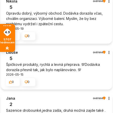
Nikola
ověřené
5
Opravdu dobrý, výborný obchod. Dodávka dorazila včas,
chválím organizaci. Výborné balení. Myslím, že by bez
problému vydržel i zpáteční cestu.
2026-05-19
4.9
0
0
5707
hodnocení
Libuše
ověřené
5
Špičkové produkty, rychlá a levná přeprava. 💯Dodávka
dorazila přesně tak, jak bylo naplánováno. 💯
2026-05-15
0
0
Jana
ověřené
2
Sazenice drobounké,jedna zašla, druhá možná zajde také .