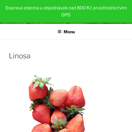
Přejít
SAZENICE JAHOD
Doprava zdarma u objednávek nad 800 Kč prostřednictvím
k
DPD
Zdravé a silné sazenice pro pěstitele a zahradníky
obsahu
webu
Menu
Linosa