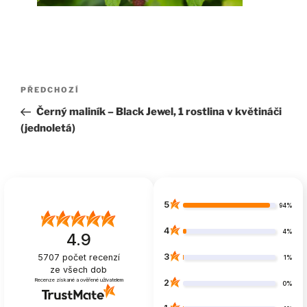
Navigace
Předchozí
PŘEDCHOZÍ
pro
příspěvek
Černý maliník – Black Jewel, 1 rostlina v květináči
příspěvek
(jednoletá)
5
94%
4
4%
4.9
3
5707
počet recenzí
1%
ze všech dob
Recenze získané a ověřené uživatelem
2
0%