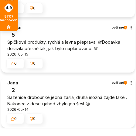
4.9
0
0
5707
hodnocení
Libuše
ověřené
5
Špičkové produkty, rychlá a levná přeprava. 💯Dodávka
dorazila přesně tak, jak bylo naplánováno. 💯
2026-05-15
0
0
Jana
ověřené
2
Sazenice drobounké,jedna zašla, druhá možná zajde také .
Nakonec z deseti jahod zbylo jen šest ☹️
2026-05-14
0
0