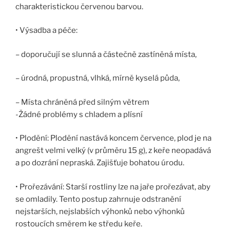
charakteristickou červenou barvou.
• Výsadba a péče:
– doporučují se slunná a částečně zastíněná místa,
– úrodná, propustná, vlhká, mírně kyselá půda,
– Místa chráněná před silným větrem
-Žádné problémy s chladem a plísní
• Plodění: Plodění nastává koncem července, plod je na
angrešt velmi velký (v průměru 15 g), z keře neopadává
a po dozrání nepraská. Zajišťuje bohatou úrodu.
• Prořezávání: Starší rostliny lze na jaře prořezávat, aby
se omladily. Tento postup zahrnuje odstranění
nejstarších, nejslabších výhonků nebo výhonků
rostoucích směrem ke středu keře.