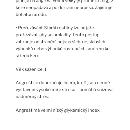
plod je na angrešt velmi velký (v průměru 15 g), z
keře neopadává a po dozrání nepraská. Zajišťuje
bohatou úrodu.
• Prořezávání: Starší rostliny lze na jaře
prořezávat, aby se omladily. Tento postup
zahrnuje odstranění nejstarších, nejslabších
výhonků nebo výhonků rostoucích směrem ke
středu keře.
Věk sazenice: 1
Angrešt se doporučuje lidem, kteří jsou denně
vystaveni vysoké míře stresu – pomáhá snižovat
nadměrný stres.
Angrešt má velmi nízký glykemický index.