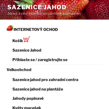
Přejít
SAZENICE JAHOD
k
Zdravé a silné sazenice pro pěstitele a zahradníky
obsahu
webu
INTERNETOVÝ OCHOD
Košík
Sazenice Jahod
Přihlaste se / zaregistrujte se
Velkoobchod
Sazenice jahod pro zahradní centra
Sazenice jahod na plantáže
Jahody popínavé
Květy macešek