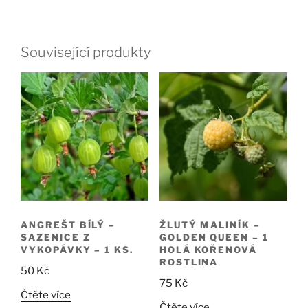
Související produkty
ANGREŠT BÍLÝ –
ŽLUTÝ MALINÍK –
SAZENICE Z
GOLDEN QUEEN – 1
VYKOPÁVKY – 1 KS.
HOLÁ KOŘENOVÁ
ROSTLINA
50
Kč
75
Kč
Čtěte více
Čtěte více