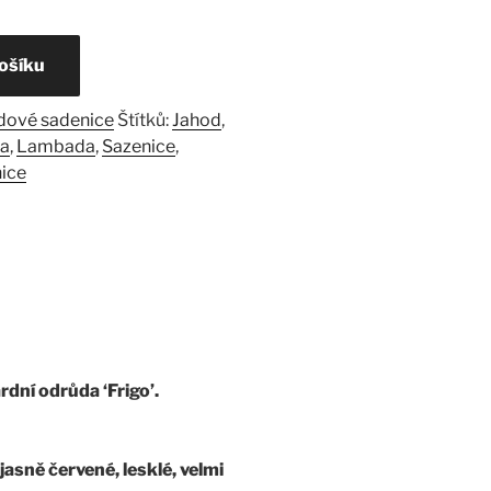
košíku
dové sadenice
Štítků:
Jahod
,
da
,
Lambada
,
Sazenice
,
ice
rdní odrůda ‘Frigo’.
jasně červené, lesklé, velmi