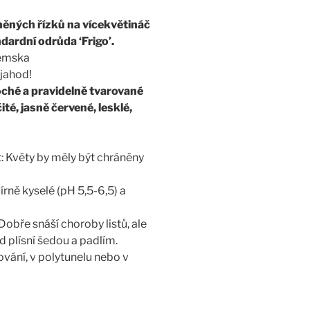
něných řízků na vícekvětináč
ndardní odrůda ‘Frigo’.
zemska
 jahod!
loché a pravidelně tvarované
té, jasně červené, lesklé,
 Květy by měly být chráněny
írně kyselé (pH 5,5-6,5) a
obře snáší choroby listů, ale
 plísní šedou a padlím.
vání, v polytunelu nebo v