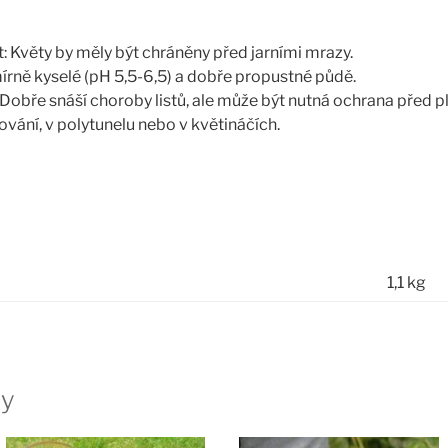
 Květy by měly být chráněny před jarními mrazy.
mírně kyselé (pH 5,5-6,5) a dobře propustné půdě.
Dobře snáší choroby listů, ale může být nutná ochrana před pl
vání, v polytunelu nebo v květináčích.
1,1 kg
ty