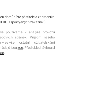
ou domů • Pro pěstitele a zahradníka
 10 000 spokojených zákazníků!
kie používáme k analýze provozu
ebových stránek. Přijetím našeho
ny se všemi ostatními uživatelskými
h údajů jsou
zde
. Před objednávkou si
zde
.