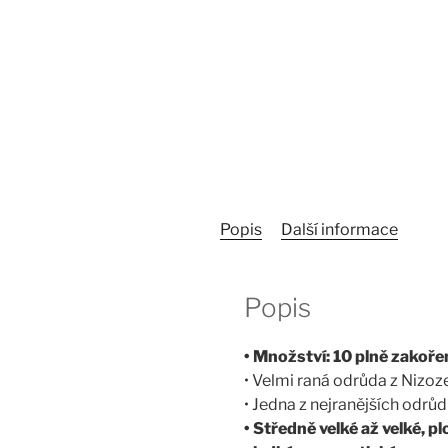
Popis
Další informace
Popis
• Množství: 10 plně zakořen
• Velmi raná odrůda z Nizo
• Jedna z nejranějších odrůd
• Středně velké až velké, p