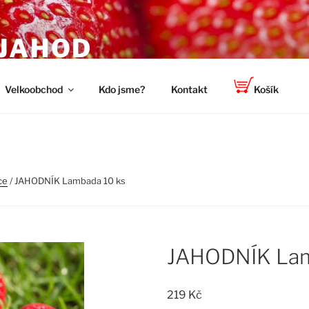
 JAHOD
titele a zahradníky
Velkoobchod
Kdo jsme?
Kontakt
Košík
ce
/ JAHODNÍK Lambada 10 ks
JAHODNÍK Lam
219
Kč