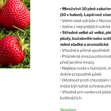
• Množství: 10 plně zakoře
(10 v balení). Lepší než sta
• Velmi raná odrůda z Nizo
• Jedna z nejranějších odrůd
• Středně velké až velké, p
plody, kuželovité nebo srdči
velmi sladké a aromatické
• Vhodné k přímé spotřebě!
• Průměrná mrazuvzdornost:
před jarními mrazy.
• Nejlépe roste v humózní, m
dobře propustné půdě.
• Odolnost proti chorobám: D
může být nutná ochrana před
• Vhodné pro venkovní pěsto
květináčích.
Skladem