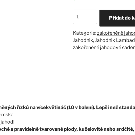
JAHODNÍK
Přidat do 
Lambada
10
Kategorie:
zakořeněné jaho
ks
Jahodnik
,
Jahodnik Lamba
množství
zakořeněné jahodové saden
ěných řízků na vícekvětináč (10 v balení). Lepší než standa
zemska
 jahod!
loché a pravidelně tvarované plody, kuželovité nebo srdčité, 