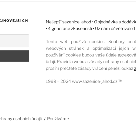
EJNOVĚJŠÍCH
Nejlepší sazenice jahod • Objednávka s dodávk
• 4 generace zkušeností • Už nám důvěřovalo
Tento web používá cookies. Soubory coo
webových stránek a optimalizaci jejich w
používání cookies budou vaše údaje agregová
údaji. Pravidla webu a zásady ochrany osobníc
prosím přečtěte zásady vrácení peněz, odkaz
1999 – 2024 www.sazenice-jahod.cz ™
chrany osobních údajů
Používáme