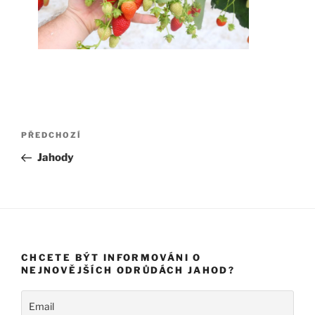
Navigace
Předchozí
PŘEDCHOZÍ
pro
příspěvek
Jahody
příspěvek
CHCETE BÝT INFORMOVÁNI O
NEJNOVĚJŠÍCH ODRŮDÁCH JAHOD?