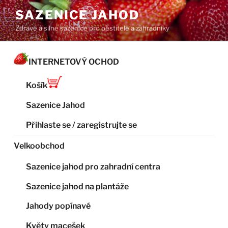
Přejít
SAZENICE JAHOD
k
Zdravé a silné sazenice pro pěstitele a zahradníky
obsahu
webu
INTERNETOVÝ OCHOD
Košík
Sazenice Jahod
Přihlaste se / zaregistrujte se
Velkoobchod
Sazenice jahod pro zahradní centra
Sazenice jahod na plantáže
Jahody popínavé
Květy macešek