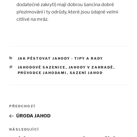
dodatečné zakrytí) mají dobrou šancina dobré
přezimování i ty odrůdy, které jsou údajně velmi
citlivé na mráz.
RUBRIKY
JAK PĚSTOVAT JAHODY - TIPY A RADY
ŠTÍTKY
JAHODOVÉ SAZENICE
,
JAHODY V ZAHRADĚ
,
PRŮVODCE JAHODAMI
,
SAZENÍ JAHOD
Navigace
Předchozí
PŘEDCHOZÍ
pro
příspěvek
ÚRODA JAHOD
příspěvek
Následující
NÁSLEDUJÍCÍ