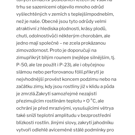
trhu se sazenicemi objevilo mnoho odrůd
vyšlechtěných v zemích s teplejšímpodnebím,
než je naše. Obecně jsou tyto odrůdy velmi
atraktivní z hlediska plodnosti, krásy plodů,
chuti, odolnostivůči některým chorobám, ale
jedno mají společné – ne zcela prokázanou
zimovzdornost. Proto je doporučuji na
zimupřikrýt bílým rounem (nejlépe silnějším, tj.
P-50, ale lze použít i P-23), ale i obyčejnou
slámou nebo perforovanou fólií.přikrytí je
nejvhodnější provést koncem podzimu nebo na
začátku zimy, kdy jsou rostliny již v klidu a půda
je zmrzlá.Zakrytí samozřejmě nezajistí
přezimujícím rostlinám teplotu > O °C, ale
ochrání je před mrazivými, vysušujícími větrya
také sníží teplotní amplitudu v bezprostřední
blízkosti rostlin. Jinými slovy, zakrytí jahodníku
vytvoří odlehlé avíceméně stálé podmínky pro