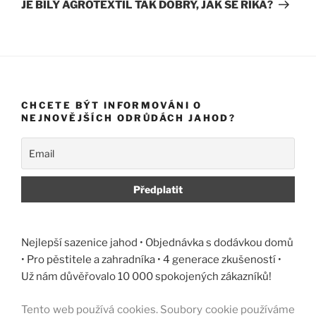
příspěvek
JE BÍLÝ AGROTEXTIL TAK DOBRÝ, JAK SE ŘÍKÁ?
CHCETE BÝT INFORMOVÁNI O
NEJNOVĚJŠÍCH ODRŮDÁCH JAHOD?
Nejlepší sazenice jahod • Objednávka s dodávkou domů
• Pro pěstitele a zahradníka • 4 generace zkušeností •
Už nám důvěřovalo 10 000 spokojených zákazníků!
Tento web používá cookies. Soubory cookie používáme