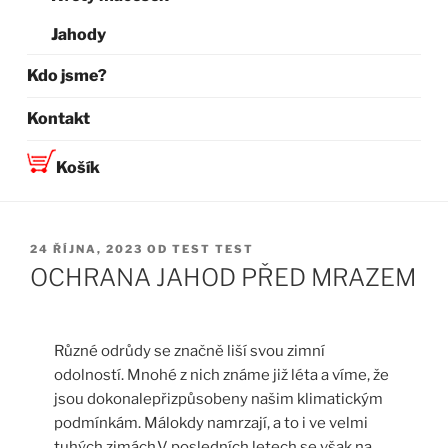
Jahody
Kdo jsme?
Kontakt
Košík
PUBLIKOVÁNO
24 ŘÍJNA, 2023
OD
TEST TEST
OCHRANA JAHOD PŘED MRAZEM
Různé odrůdy se značně liší svou zimní
odolností. Mnohé z nich známe již léta a víme, že
jsou dokonalepřizpůsobeny našim klimatickým
podmínkám. Málokdy namrzají, a to i ve velmi
tuhých zimách.V posledních letech se však na