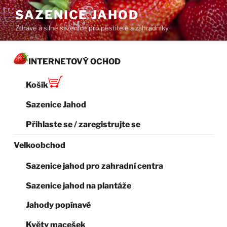
Přejít
SAZENICE JAHOD
k
Zdravé a silné sazenice pro pěstitele a zahradníky
obsahu
webu
INTERNETOVÝ OCHOD
Košík
Sazenice Jahod
Přihlaste se / zaregistrujte se
Velkoobchod
Sazenice jahod pro zahradní centra
Sazenice jahod na plantáže
Jahody popínavé
Květy macešek