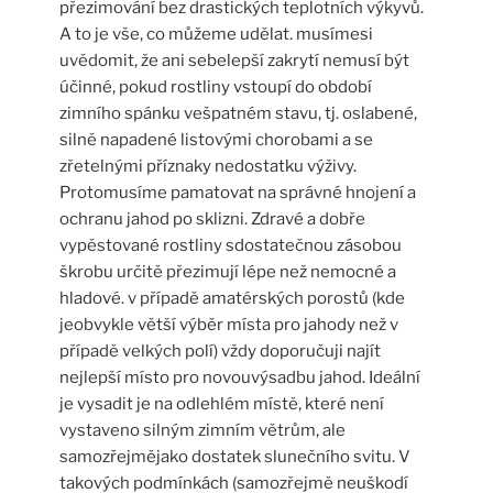
přezimování bez drastických teplotních výkyvů.
A to je vše, co můžeme udělat. musímesi
uvědomit, že ani sebelepší zakrytí nemusí být
účinné, pokud rostliny vstoupí do období
zimního spánku vešpatném stavu, tj. oslabené,
silně napadené listovými chorobami a se
zřetelnými příznaky nedostatku výživy.
Protomusíme pamatovat na správné hnojení a
ochranu jahod po sklizni. Zdravé a dobře
vypěstované rostliny sdostatečnou zásobou
škrobu určitě přezimují lépe než nemocné a
hladové. v případě amatérských porostů (kde
jeobvykle větší výběr místa pro jahody než v
případě velkých polí) vždy doporučuji najít
nejlepší místo pro novouvýsadbu jahod. Ideální
je vysadit je na odlehlém místě, které není
vystaveno silným zimním větrům, ale
samozřejmějako dostatek slunečního svitu. V
takových podmínkách (samozřejmě neuškodí