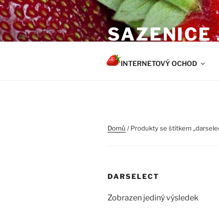
Přejít
k
SAZENICE
obsahu
webu
Zdravé a silné sazenice pro pěs
INTERNETOVÝ OCHOD
Domů
/ Produkty se štítkem „darsele
DARSELECT
Zobrazen jediný výsledek