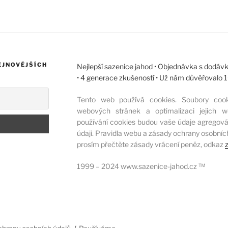
EJNOVĚJŠÍCH
Nejlepší sazenice jahod • Objednávka s dodávk
• 4 generace zkušeností • Už nám důvěřovalo
Tento web používá cookies. Soubory coo
webových stránek a optimalizaci jejich w
používání cookies budou vaše údaje agregová
údaji. Pravidla webu a zásady ochrany osobníc
prosím přečtěte zásady vrácení peněz, odkaz
1999 – 2024 www.sazenice-jahod.cz ™