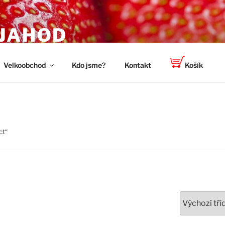
 JAHOD
titele a zahradníky
Velkoobchod
Kdo jsme?
Kontakt
Košík
ct“