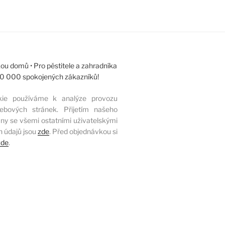
ou domů • Pro pěstitele a zahradníka
 10 000 spokojených zákazníků!
kie používáme k analýze provozu
ebových stránek. Přijetím našeho
ny se všemi ostatními uživatelskými
h údajů jsou
zde
. Před objednávkou si
zde
.