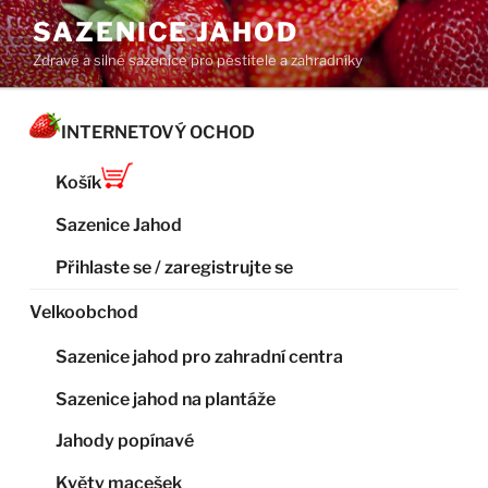
Přejít
SAZENICE JAHOD
k
Zdravé a silné sazenice pro pěstitele a zahradníky
obsahu
webu
INTERNETOVÝ OCHOD
Košík
Sazenice Jahod
Přihlaste se / zaregistrujte se
Velkoobchod
Sazenice jahod pro zahradní centra
Sazenice jahod na plantáže
Jahody popínavé
Květy macešek