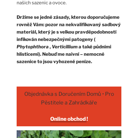
našich sazenic a ovoce.
Držíme se jedné zásady, kterou doporučujeme
rovněž Vám:
pozor na nekvalifikovaný sadbový
materiál, který je s velkou pravděpodobností
infikován nebezpečnými patogeny (
Phytophthora
,
Verticillium
a také půdními
hlísticemi). Nebuďme naivní – nemocné
sazenice to jsou vyhozené peníze.
Objednávka s Doručením Domů • Pro
Pěstitele a Zahrádkáře
Online obchod
!