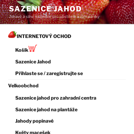
Přejít
SAZENICE JAHOD
k
Zdravé a silné sazenice pro pěstitele a zahradníky
obsahu
webu
INTERNETOVÝ OCHOD
Košík
Sazenice Jahod
Přihlaste se / zaregistrujte se
Velkoobchod
Sazenice jahod pro zahradní centra
Sazenice jahod na plantáže
Jahody popínavé
Květy macešek